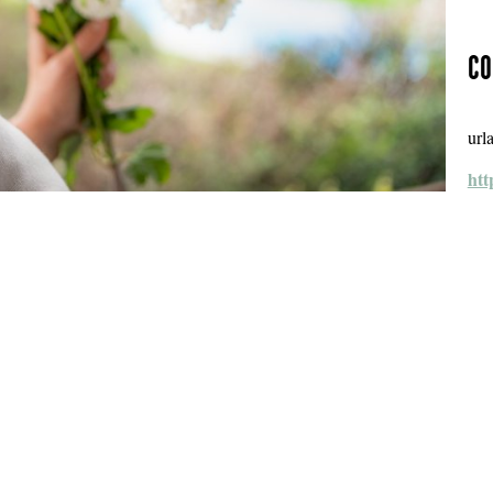
co
url
htt