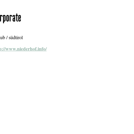
rporate
aub / südtirol
p://www.niederhof.info/