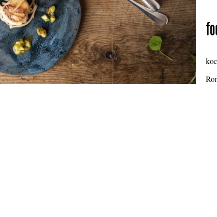
fo
koc
Rom