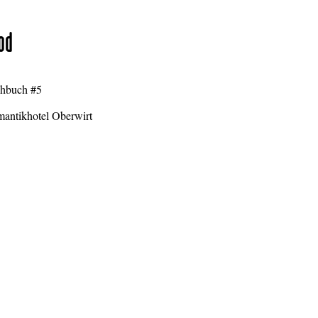
od
hbuch #5
antikhotel Oberwirt