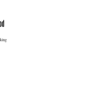
od
king