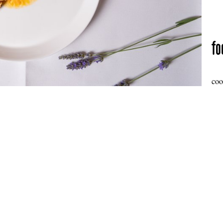
fo
coo