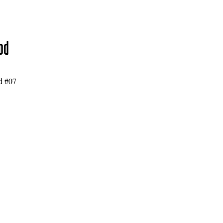
od
d #07