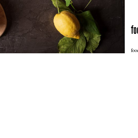
fo
foo